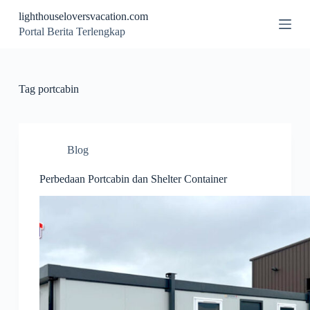
S
lighthouseloversvacation.com
k
Portal Berita Terlengkap
i
p
t
o
c
Tag
portcabin
o
n
t
e
n
Blog
t
Perbedaan Portcabin dan Shelter Container