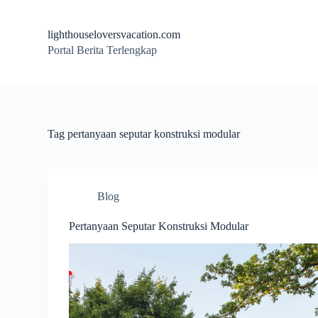
S
k
lighthouseloversvacation.com
i
Portal Berita Terlengkap
p
t
o
c
o
n
t
Tag
pertanyaan seputar konstruksi modular
e
n
t
Blog
Pertanyaan Seputar Konstruksi Modular