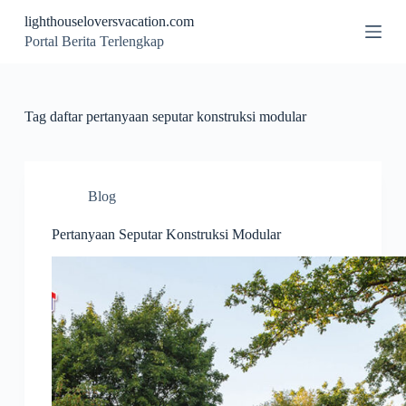
S
lighthouseloversvacation.com
k
Portal Berita Terlengkap
i
p
t
o
c
Tag
daftar pertanyaan seputar konstruksi modular
o
n
t
e
n
Blog
t
Pertanyaan Seputar Konstruksi Modular