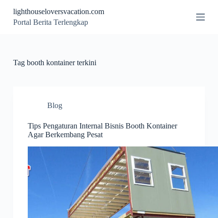
S
lighthouseloversvacation.com
k
Portal Berita Terlengkap
i
p
t
o
c
Tag
booth kontainer terkini
o
n
t
e
n
Blog
t
Tips Pengaturan Internal Bisnis Booth Kontainer
Agar Berkembang Pesat