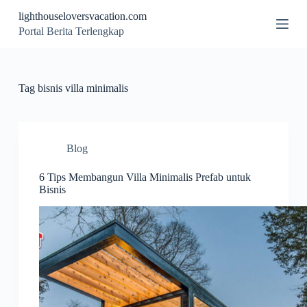
S
lighthouseloversvacation.com
k
Portal Berita Terlengkap
i
p
t
o
c
Tag
bisnis villa minimalis
o
n
t
e
n
Blog
t
6 Tips Membangun Villa Minimalis Prefab untuk
Bisnis