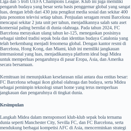
Liga dan 5 trofi UEFA Champions League. Klub ini juga memiliki
pengaruh budaya yang besar serta basis penggemar global yang sangat
luas, dengan lebih dari 430 juta pengikut media sosial dan sekitar 400
juta penonton televisi setiap tahun. Penjualan seragam resmi Barcelona
mencapai sekitar 2 juta unit per tahun, menjadikannya salah satu aset
komersial paling bernilai di dunia olahraga. Pada tahun 2024, FC
Barcelona merayakan ulang tahun ke-125, menegaskan posisinya
sebagai simbol tradisi sepak bola dan identitas budaya Catalonia yang
telah berkembang menjadi fenomena global. Dengan kantor resmi di
Barcelona, Hong Kong, dan Miami, klub ini memiliki jangkauan
internasional yang luas, menjadikannya platform ideal bagi Midea
untuk memperluas pengaruhnya di pasar Eropa, Asia, dan Amerika
secara bersamaan.
Kemitraan ini menunjukkan keselarasan nilai antara dua entitas besar:
FC Barcelona sebagai ikon global olahraga dan budaya, serta Midea
sebagai pemimpin teknologi smart home yang terus memperluas
jangkauan dan pengaruhnya di tingkat dunia.
Kesimpulan
Langkah Midea dalam mensponsori klub-klub sepak bola ternama
dunia seperti Manchester City, Sevilla FC, dan FC Barcelona, serta
mendukung berbagai kompetisi AFC di Asia, mencerminkan strategi