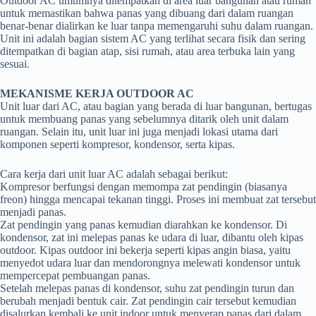
Outdoor AC umumnya ditempatkan di area luar bangunan atau rumah
untuk memastikan bahwa panas yang dibuang dari dalam ruangan
benar-benar dialirkan ke luar tanpa memengaruhi suhu dalam ruangan.
Unit ini adalah bagian sistem AC yang terlihat secara fisik dan sering
ditempatkan di bagian atap, sisi rumah, atau area terbuka lain yang
sesuai.
MEKANISME KERJA OUTDOOR AC
Unit luar dari AC, atau bagian yang berada di luar bangunan, bertugas
untuk membuang panas yang sebelumnya ditarik oleh unit dalam
ruangan. Selain itu, unit luar ini juga menjadi lokasi utama dari
komponen seperti kompresor, kondensor, serta kipas.
Cara kerja dari unit luar AC adalah sebagai berikut:
Kompresor berfungsi dengan memompa zat pendingin (biasanya
freon) hingga mencapai tekanan tinggi. Proses ini membuat zat tersebut
menjadi panas.
Zat pendingin yang panas kemudian diarahkan ke kondensor. Di
kondensor, zat ini melepas panas ke udara di luar, dibantu oleh kipas
outdoor. Kipas outdoor ini bekerja seperti kipas angin biasa, yaitu
menyedot udara luar dan mendorongnya melewati kondensor untuk
mempercepat pembuangan panas.
Setelah melepas panas di kondensor, suhu zat pendingin turun dan
berubah menjadi bentuk cair. Zat pendingin cair tersebut kemudian
disalurkan kembali ke unit indoor untuk menyerap panas dari dalam