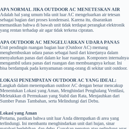
APA NORMAL JIKA OUTDOOR AC MENETESKAN AIR
Adalah hal yang umum bila unit luar AC mengeluarkan air tetesan
sebagai bagian dari proses kondensasi. Karena itu, disarankan
memastikan bahwa di bawah unit tidak terdapat perangkat elektronik
yang rentan terhadap air agar tidak terkena cipratan.
APA OUTDOOR AC MENGELUARKAN UDARA PANAS
Unit pendingin ruangan bagian luar (Outdoor AC) memang
menghembuskan udara panas sebagai hasil dari kinerjanya dalam
menyalurkan panas dari dalam ke luar ruangan. Komponen internalnya
mengambil udara panas dari ruangan dan membuangnya keluar. Ini
bisa berdampak pada kenyamanan orang-orang di sekitar unit outdoor.
LOKASI PENEMPATAN OUTDOOR AC YANG IDEAL:
Langkah dalam menempatkan outdoor AC dengan benar mencakup
Menentukan Lokasi yang Aman, Menghindari Penghalang Ventilasi,
Meletakkan di Permukaan yang Stabil dan Rata, Menjauhkan dari
Sumber Panas Tambahan, serta Melindungi dari Debu.
Lokasi yang Aman
Pertama, pastikan bahwa unit luar Anda ditempatkan di area yang
terlindungi. Ini membantu menghindarkan unit dari hujan, sinar
matahari berlebihan, dan debu. Gunakan penutup atau pelindung agar