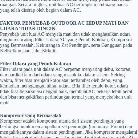
ruangan. Secara ringkas, unit luar AC berfungsi membuang panas
yang telah diserap oleh bagian dalam AC.
FAKTOR PENYEBAB OUTDOOR AC HIDUP MATI DAN
UDARA TIDAK DINGIN
Penyebab unit luar AC menyala mati dan tidak menghasilkan udara
dingin mencakup Filter Udara AC yang Penuh Kotoran, Kompresor
yang Bermasalah, Kekurangan Zat Pendingin, serta Gangguan pada
Kelistrikan atau Jalur Sirkuit.
Filter Udara yang Penuh Kotoran
Filter udara pada unit dalam AC berperan menyaring debu, kotoran,
dan partikel lain dari udara yang masuk ke dalam sistem. Seiring
waktu, filter bisa menjadi kotor atau terhambat oleh debu, yang
kemudian mengganggu aliran udara. Bila filter terlalu kotor, udara
tidak bisa bersirkulasi dengan baik, membuat AC bekerja lebih berat
dan bisa mengaktifkan perlindungan termal yang menyebabkan unit
mati.
Kompresor yang Bermasalah
Kompresor adalah komponen utama dari sistem pendingin yang
berfungsi untuk memampatkan zat pendingin (umumnya Freon) dan
mengalirkannya dalam sistem pendinginan. Jika kompresor mengalami
kerusakan, misalnya karena aus atau mengalami kebocoran, maka AC