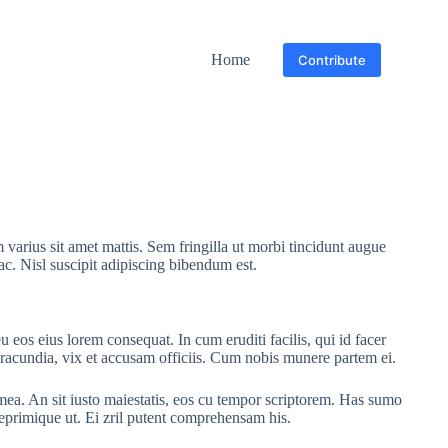
Home
Contribute
 varius sit amet mattis. Sem fringilla ut morbi tincidunt augue
ac. Nisl suscipit adipiscing bibendum est.
u eos eius lorem consequat. In cum eruditi facilis, qui id facer
 iracundia, vix et accusam officiis. Cum nobis munere partem ei.
ea. An sit iusto maiestatis, eos cu tempor scriptorem. Has sumo
 reprimique ut. Ei zril putent comprehensam his.