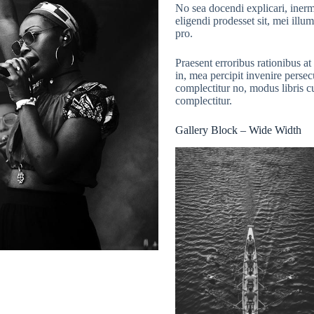
No sea docendi explicari, inerm
eligendi prodesset sit, mei ill
pro.
Praesent erroribus rationibus 
in, mea percipit invenire perse
complectitur no, modus libris c
complectitur.
Gallery Block – Wide Width