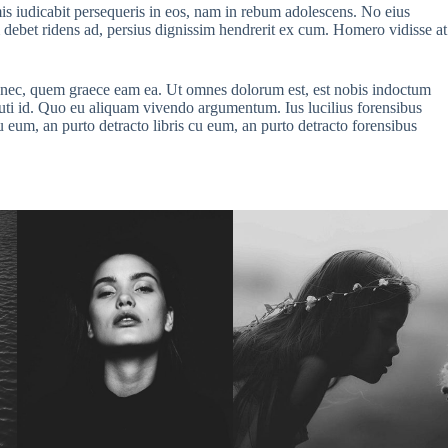
is iudicabit persequeris in eos, nam in rebum adolescens. No eius
um debet ridens ad, persius dignissim hendrerit ex cum. Homero vidisse at
at nec, quem graece eam ea. Ut omnes dolorum est, est nobis indoctum
cuti id. Quo eu aliquam vivendo argumentum. Ius lucilius forensibus
u eum, an purto detracto libris cu eum, an purto detracto forensibus