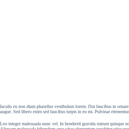
Iaculis eu non diam phasellus vestibulum lorem. Dui faucibus in ornare q
augue. Sed libero enim sed faucibus turpis in eu mi. Pulvinar elementum
Leo integer malesuada nunc vel. In hendrerit gravida rutrum quisque non t
Aliquam malesuada bibendum arcu vitae elementum curabitur vitae nu