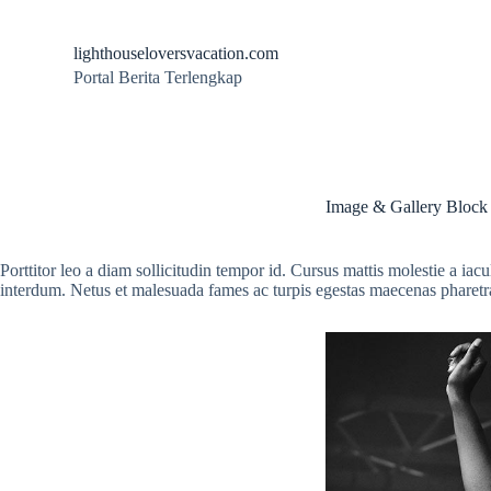
S
k
lighthouseloversvacation.com
i
Portal Berita Terlengkap
p
t
o
c
o
n
t
Image & Gallery Block
e
n
t
Porttitor leo a diam sollicitudin tempor id. Cursus mattis molestie a iac
interdum. Netus et malesuada fames ac turpis egestas maecenas pharetra 