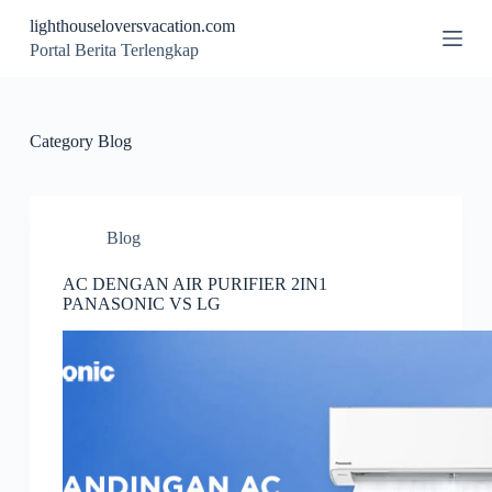
S
lighthouseloversvacation.com
k
Portal Berita Terlengkap
i
p
t
o
c
Category
Blog
o
n
t
e
n
Blog
t
AC DENGAN AIR PURIFIER 2IN1
PANASONIC VS LG