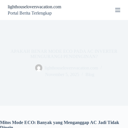
S
lighthouseloversvacation.com
k
Portal Berita Terlengkap
i
p
t
o
c
o
n
APAKAH BENAR MODE ECO PADA AC INVERTER
t
MENGURANGI PENDINGINAN?
e
n
t
lighthouseloversvacation.com
November 5, 2025
Blog
Mitos Mode ECO: Banyak yang Menganggap AC Jadi Tidak
Dingin