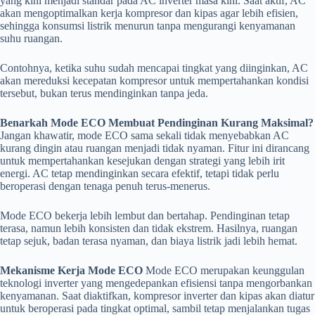
yang kini menjadi standar pada AC inverter masa kini. Saat aktif, AC
akan mengoptimalkan kerja kompresor dan kipas agar lebih efisien,
sehingga konsumsi listrik menurun tanpa mengurangi kenyamanan
suhu ruangan.
Contohnya, ketika suhu sudah mencapai tingkat yang diinginkan, AC
akan mereduksi kecepatan kompresor untuk mempertahankan kondisi
tersebut, bukan terus mendinginkan tanpa jeda.
Benarkah Mode ECO Membuat Pendinginan Kurang Maksimal?
Jangan khawatir, mode ECO sama sekali tidak menyebabkan AC
kurang dingin atau ruangan menjadi tidak nyaman. Fitur ini dirancang
untuk mempertahankan kesejukan dengan strategi yang lebih irit
energi. AC tetap mendinginkan secara efektif, tetapi tidak perlu
beroperasi dengan tenaga penuh terus-menerus.
Mode ECO bekerja lebih lembut dan bertahap. Pendinginan tetap
terasa, namun lebih konsisten dan tidak ekstrem. Hasilnya, ruangan
tetap sejuk, badan terasa nyaman, dan biaya listrik jadi lebih hemat.
Mekanisme Kerja Mode ECO
Mode ECO merupakan keunggulan
teknologi inverter yang mengedepankan efisiensi tanpa mengorbankan
kenyamanan. Saat diaktifkan, kompresor inverter dan kipas akan diatur
untuk beroperasi pada tingkat optimal, sambil tetap menjalankan tugas