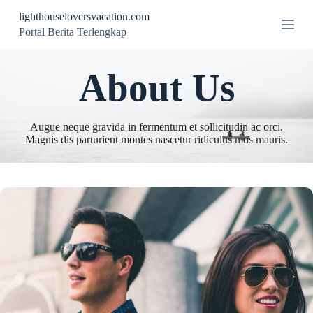
S
lighthouseloversvacation.com
k
Portal Berita Terlengkap
i
p
t
About Us
o
c
o
n
t
Augue neque gravida in fermentum et sollicitudin ac orci.
e
Magnis dis parturient montes nascetur ridiculus mus mauris.
n
t