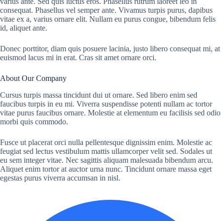
varius ante. Sed quis luctus eros. Phasellus rutrum laoreet leo in
consequat. Phasellus vel semper ante. Vivamus turpis purus, dapibus
vitae ex a, varius ornare elit. Nullam eu purus congue, bibendum felis
id, aliquet ante.
Donec porttitor, diam quis posuere lacinia, justo libero consequat mi, at
euismod lacus mi in erat. Cras sit amet ornare orci.
About Our Company
Cursus turpis massa tincidunt dui ut ornare. Sed libero enim sed
faucibus turpis in eu mi. Viverra suspendisse potenti nullam ac tortor
vitae purus faucibus ornare. Molestie at elementum eu facilisis sed odio
morbi quis commodo.
Fusce ut placerat orci nulla pellentesque dignissim enim. Molestie ac
feugiat sed lectus vestibulum mattis ullamcorper velit sed. Sodales ut
eu sem integer vitae. Nec sagittis aliquam malesuada bibendum arcu.
Aliquet enim tortor at auctor urna nunc. Tincidunt ornare massa eget
egestas purus viverra accumsan in nisl.